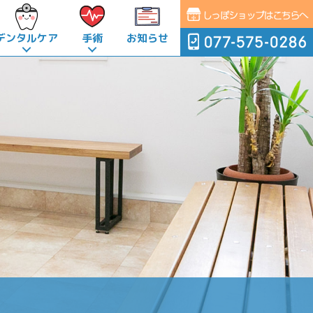
デンタルケア
手術
お知らせ
術
て
よくある質問
健康診断メニューについて
去勢・避妊手術の時期