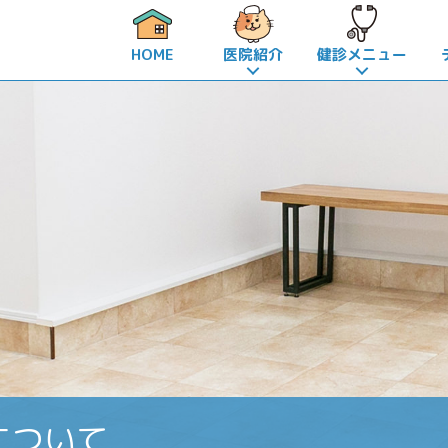
HOME
医院紹介
健診メニュー
品
ちゃんの去勢・避妊手術
当院の特徴
ネコちゃんの去勢・避妊手術
医院コンセプト
手術が初めての方へ
動物・飼い主様への思い
ワンちゃんの去勢・避妊手
麻酔につい
病気一覧
について