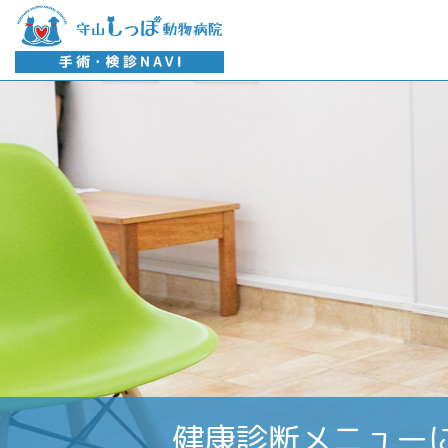
医院紹介
ワンちゃんの去勢・避妊手術
歯科治療について
手術が初めての方へ
院長プロフィール
デンタルケア用
麻酔について
ネコ
健診を受ける時期・頻度
見つかる
健康診断メニュー